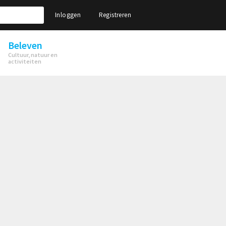
Inloggen
Registreren
Beleven
Cultuur, natuur en
activiteiten