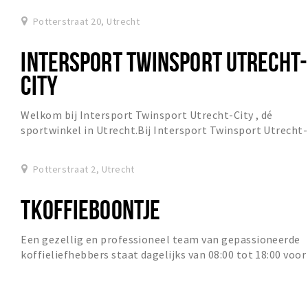
Potterstraat 20, Utrecht
INTERSPORT TWINSPORT UTRECHT-
CITY
Welkom bij Intersport Twinsport Utrecht-City , dé
sportwinkel in Utrecht.Bij Intersport Twinsport Utrecht-
City staan klantvriendelijkheid, serviceverl...
Potterstraat 2, Utrecht
TKOFFIEBOONTJE
Een gezellig en professioneel team van gepassioneerde
koffieliefhebbers staat dagelijks van 08:00 tot 18:00 voor
je klaar. Met een knusse raambank.......