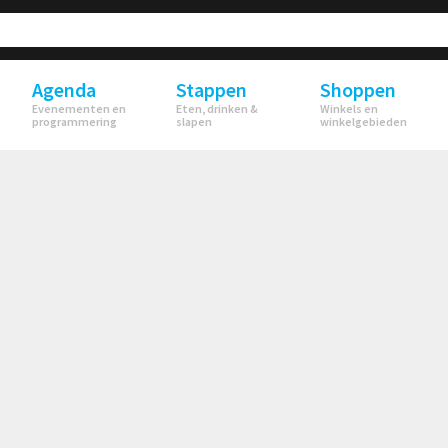
Agenda
Stappen
Shoppen
Evenementen en
Eten, drinken &
Winkels en
programmering
slapen
winkelgebieden