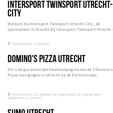
INTERSPORT TWINSPORT UTRECHT-
CITY
Welkom bij Intersport Twinsport Utrecht-City , dé
sportwinkel in Utrecht.Bij Intersport Twinsport Utrecht-
City staan klantvriendelijkheid, serviceverl...
Potterstraat 2, Utrecht
DOMINO'S PIZZA UTRECHT
Dit is de gezamenlijke Facebookpagina van de 3 Domino's
Pizza vestigingen in Utrecht op de Potterstraat,
Marnixlaan en Rijnlaan.
Potterstraat 12 | Rijnlaan 6a | Marnixlaan 21 | Ina Boudier
Bakkerhof 2, Utrecht
SUMO UTRECHT