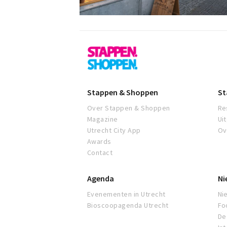
Utrecht
Stappen & Shoppen
St
Over Stappen & Shoppen
Re
Magazine
Ui
Utrecht City App
Ov
Awards
Contact
Agenda
Ni
Evenementen in Utrecht
Ni
Bioscoopagenda Utrecht
Fo
De 