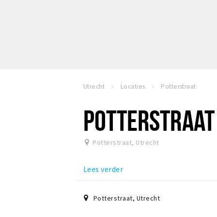
Utrecht
Locaties
Potterstraat
POTTERSTRAAT
Potterstraat
,
Utrecht
Lees verder
Potterstraat
,
Utrecht