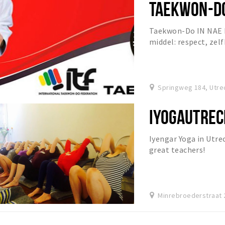
TAEKWON-DO
Taekwon-Do IN NAE D
middel: respect, zel
bewegen. Kom het zelf
Springweg 184, Utre
IYOGAUTREC
Iyengar Yoga in Utrec
great teachers!
Minrebroederstraat 