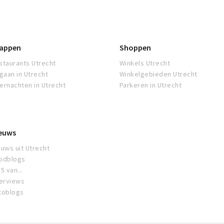
appen
Shoppen
staurants Utrecht
Winkels Utrecht
tgaan in Utrecht
Winkelgebieden Utrecht
ernachten in Utrecht
Parkeren in Utrecht
euws
euws uit Utrecht
odblogs
5 van...
terviews
toblogs