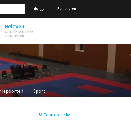
Inloggen
Registreren
Beleven
Cultuur, natuur en
activiteiten
niepoorten
Sport
Toon op de kaart