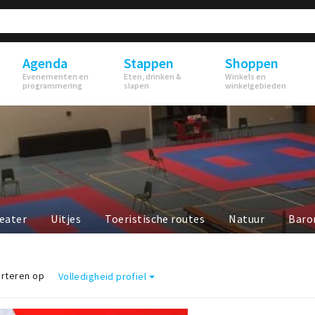
Agenda
Stappen
Shoppen
Evenementen en
Eten, drinken &
Winkels en
programmering
slapen
winkelgebieden
eater
Uitjes
Toeristische routes
Natuur
Baro
rteren op
Volledigheid profiel