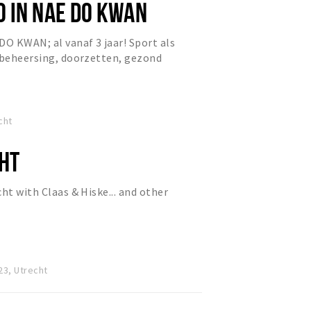
 IN NAE DO KWAN
O KWAN; al vanaf 3 jaar! Sport als
fbeheersing, doorzetten, gezond
 ervaren, iedereen is w...
cht
HT
ht with Claas & Hiske... and other
23, Utrecht