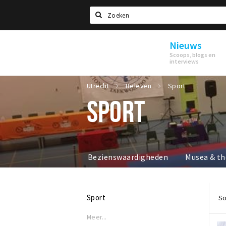
Zoeken
Nieuws
Utrecht
Scoops, blogs en
interviews
Utrecht
Beleven
Sport
SPORT
Bezienswaardigheden
Musea & th
Sport
So
Meer...