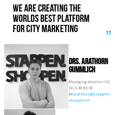
WE ARE CREATING THE
Winkelgebieden
Parkeren
WORLDS BEST PLATFORM
FOR CITY MARKETING
Bezienswaardigheden
Musea, theaters & podia
Uitjes & activiteiten
Toeristische routes
DRS. ARATHORN
Natuurgebieden
GUMMLICH
Baroniepoorten
Sport
Managing director+31
(0) 6 40 80 42
Andere City Apps
66
arathorn@stappen-
shoppen.nl
Inloggen