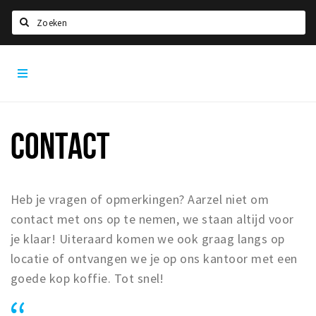
Zoeken
Utrecht
Home
City
App
Agenda
Deals
CONTACT
Party pics
Nieuws, interviews & blogs
Heb je vragen of opmerkingen? Aarzel niet om
Eten
contact met ons op te nemen, we staan altijd voor
Drinken
je klaar! Uiteraard komen we ook graag langs op
Slapen
locatie of ontvangen we je op ons kantoor met een
Recreatief
goede kop koffie. Tot snel!
Winkels