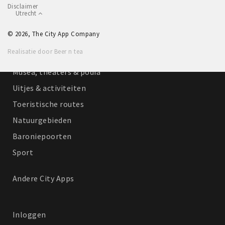
Disclaimer
Winkelgebieden
Utrecht
Parkeren
© 2026, The City App Company
Realisatie door Beer n tea
Bezienswaardigheden
Musea, theaters & podia
Uitjes & activiteiten
Toeristische routes
Natuurgebieden
Baroniepoorten
Sport
Andere City Apps
Inloggen