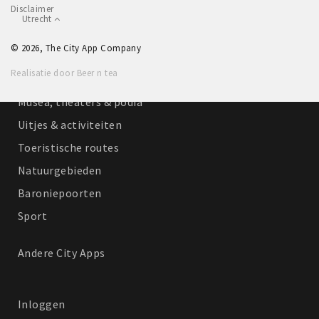
Disclaimer
Winkelgebieden
Utrecht
Parkeren
© 2026, The City App Company
Realisatie door Beer n tea
Bezienswaardigheden
Musea, theaters & podia
Uitjes & activiteiten
Toeristische routes
Natuurgebieden
Baroniepoorten
Sport
Andere City Apps
Inloggen