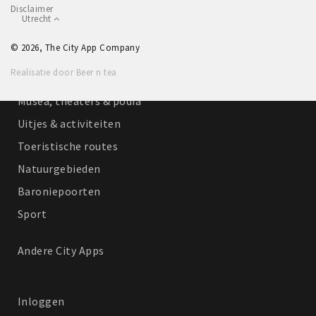
Disclaimer
Winkelgebieden
Utrecht
Parkeren
© 2026, The City App Company
Realisatie door Beer n tea
Bezienswaardigheden
Musea, theaters & podia
Uitjes & activiteiten
Toeristische routes
Natuurgebieden
Baroniepoorten
Sport
Andere City Apps
Inloggen