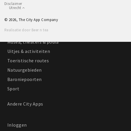
Disclaimer
Winkelgebieden
Utrecht
Parkeren
© 2026, The City App Company
Realisatie door Beer n tea
Bezienswaardigheden
Musea, theaters & podia
Uitjes & activiteiten
Toeristische routes
Natuurgebieden
Baroniepoorten
Sport
Andere City Apps
Inloggen